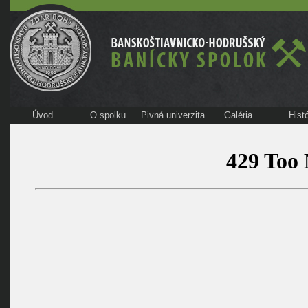
Úvod
O spolku
Pivná univerzita
Galéria
Histó