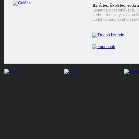
Baníctvo, školstvo, veda a
Legenda o jašteričkách, hi
vedy a techniky, slávna 
vodohospodárskeho systé