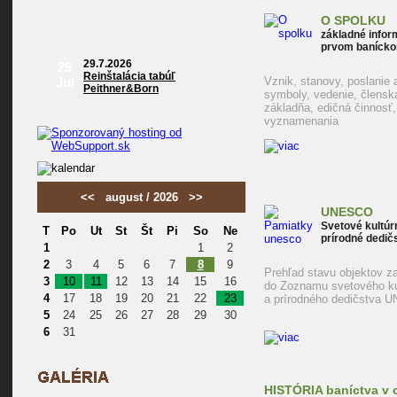
O SPOLKU
základné infor
prvom banícko
29.7.2026
29
Reinštalácia tabúľ
Jul
Vznik, stanovy, poslanie a
Peithner&Born
symboly, vedenie, člensk
základňa, edičná činnosť,
vyznamenania
<<
august / 2026
>>
UNESCO
Svetové kultúr
T
Po
Ut
St
Št
Pi
So
Ne
prírodné dedič
1
1
2
2
3
4
5
6
7
8
9
Prehľad stavu objektov z
3
10
11
12
13
14
15
16
do Zoznamu svetového ku
4
17
18
19
20
21
22
23
a prírodného dedičstva
5
24
25
26
27
28
29
30
6
31
HISTÓRIA
baníctva v 