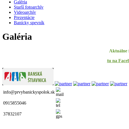
Galéria
Starší fotoarchív
Videoarchív
Prezentácie
Banícky spevník
Galéria
Aktuálne 
tu na Face
info@prvybanickyspolok.sk
0915855046
37832107