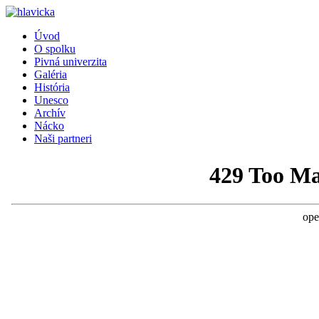
Úvod
O spolku
Pivná univerzita
Galéria
História
Unesco
Archív
Nácko
Naši partneri