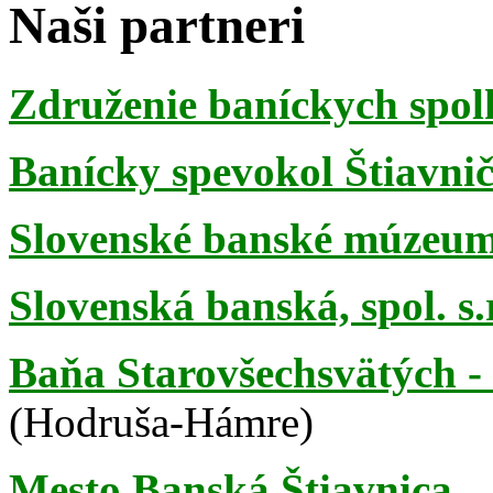
Naši partneri
Združenie baníckych spol
Banícky spevokol Štiavni
Slovenské banské múzeu
Slovenská banská, spol. s.r
Baňa Starovšechsvätých - 
(Hodruša-Hámre)
Mesto Banská Štiavnica