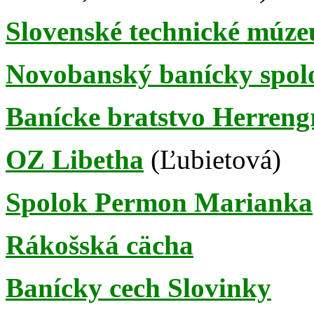
Slovenské technické múz
Novobanský banícky spol
Banícke bratstvo Herren
OZ Libetha
(Ľubietová)
Spolok Permon Marianka
Rákošská cächa
Banícky cech Slovinky