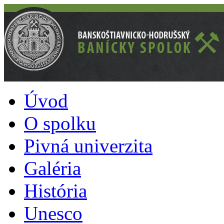
Úvod
O spolku
Pivná univerzita
Galéria
História
Unesco