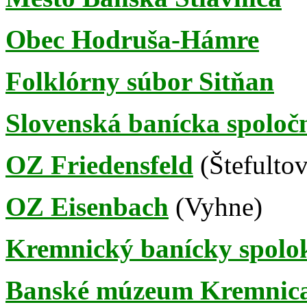
Obec Hodruša-Hámre
Folklórny súbor Sitňan
Slovenská banícka spoloč
OZ Friedensfeld
(Štefultov
OZ Eisenbach
(Vyhne)
Kremnický banícky spolo
Banské múzeum Kremnic