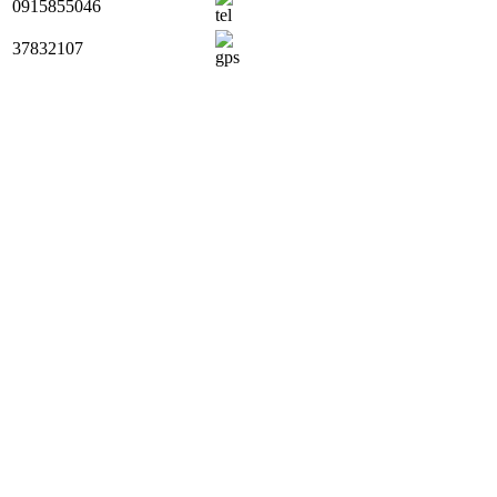
0915855046
37832107