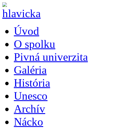
Úvod
O spolku
Pivná univerzita
Galéria
História
Unesco
Archív
Nácko