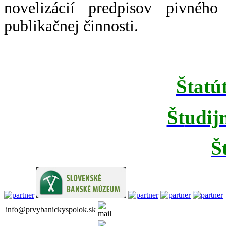
novelizácií predpisov pivnéh
publikačnej činnosti.
Štatú
Št
udij
Š
info@prvybanickyspolok.sk