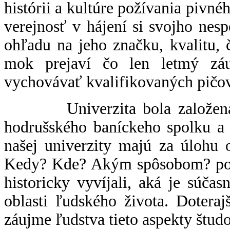
histórii a kultúre požívania pivn
verejnosť v hájení si svojho nes
ohľadu na jeho značku, kvalitu, č
mok prejaví čo len letmý zá
vychovávať kvalifikovaných pičov
Univerzita bola založená ri
hodrušského baníckeho spolku a 
našej univerzity majú za úlohu 
Kedy? Kde? Akým spôsobom? poží
historicky vyvíjali, aká je súča
oblasti ľudského života. Doteraj
záujme ľudstva tieto aspekty štu