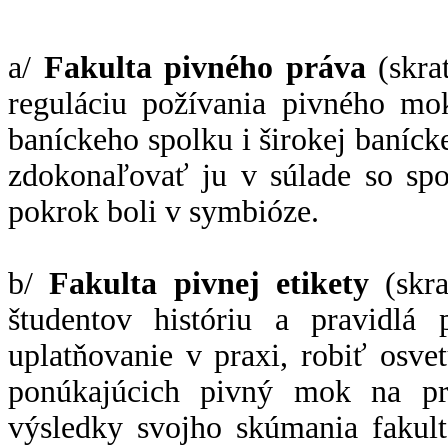
a/
Fakulta pivného práva
(skra
reguláciu požívania pivného mo
baníckeho spolku i širokej banícke
zdokonaľovať ju v súlade so spo
pokrok boli v symbióze.
b/
Fakulta pivnej etikety
(skra
študentov históriu a pravidlá
uplatňovanie v praxi, robiť osve
ponúkajúcich pivný mok na pr
výsledky svojho skúmania fakul