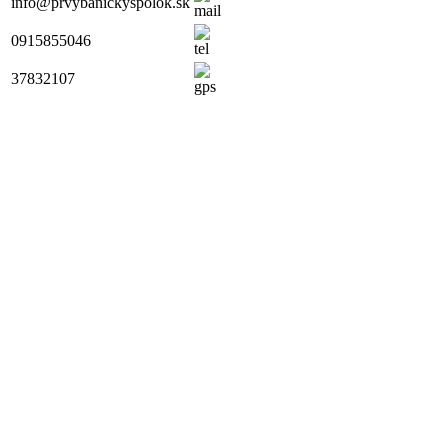
info@prvybanickyspolok.sk
0915855046
37832107