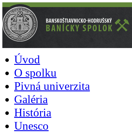
Úvod
O spolku
Pivná univerzita
Galéria
História
Unesco