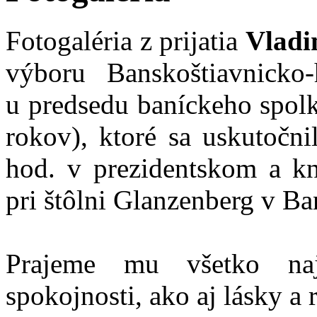
Fotogaléria z prijatia
Vladi
výboru Banskoštiavnicko
u predsedu baníckeho spolku
rokov), ktoré sa uskutočni
hod. v prezidentskom a k
pri štôlni Glanzenberg v Ba
Prajeme mu všetko najl
spokojnosti, ako aj lásky a