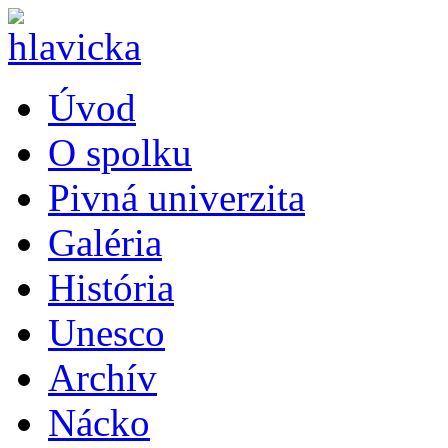
Úvod
O spolku
Pivná univerzita
Galéria
História
Unesco
Archív
Nácko