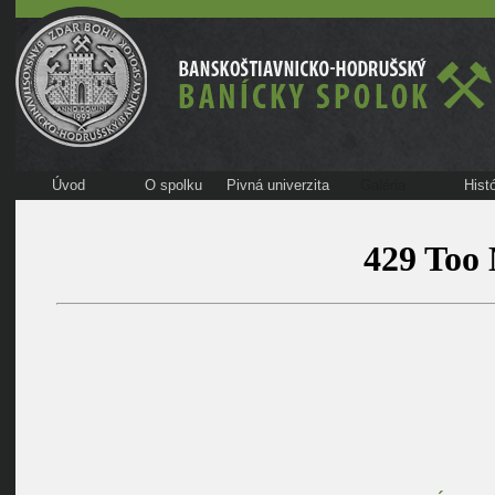
Úvod
O spolku
Pivná univerzita
Galéria
Histó