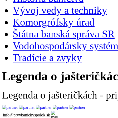
Vývoj vedy a techniky
Komorgrófsky úrad
Štátna banská správa SR
Vodohospodársky systé
Tradície a zvyky
Legenda o jašteričká
Legenda o jašteričkách - p
info@prvybanickyspolok.sk