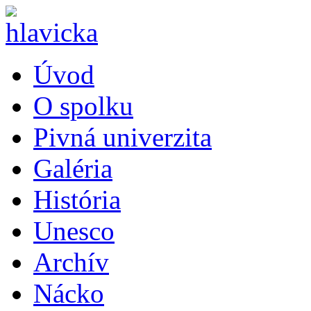
Úvod
O spolku
Pivná univerzita
Galéria
História
Unesco
Archív
Nácko