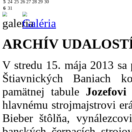
5
24
25
26
27
28
29
30
6
31
ARCHÍV UDALOST
V stredu 15. mája 2013 sa
Štiavnických Baniach ko
pamätnej tabule
Jozefovi
hlavnému strojmajstrovi e
Bieber štôlňa, vynálezco
banských čerpacích strojov