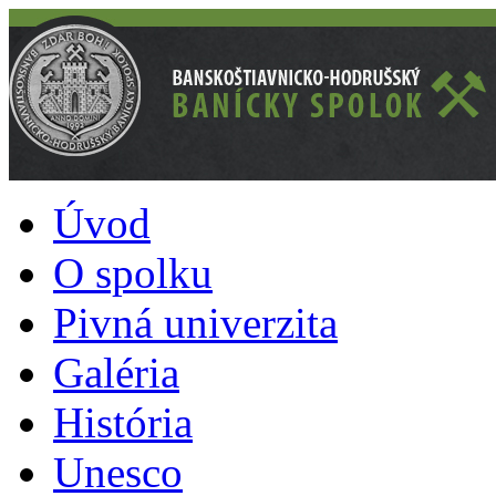
Úvod
O spolku
Pivná univerzita
Galéria
História
Unesco