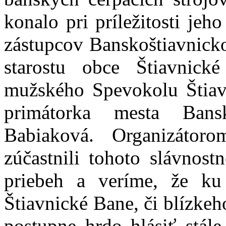
konalo pri príležitosti je
zástupcov Banskoštiavnick
starostu obce Štiavnick
mužského Spevokolu Štiavn
primátorka mesta Ban
Babiaková. Organizátor
zúčastnili tohoto slávnos
priebeh a veríme, že ku 
Štiavnické Bane, či blízke
postupne hrdo hlásiť stál