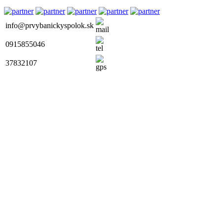
info@prvybanickyspolok.sk
0915855046
37832107