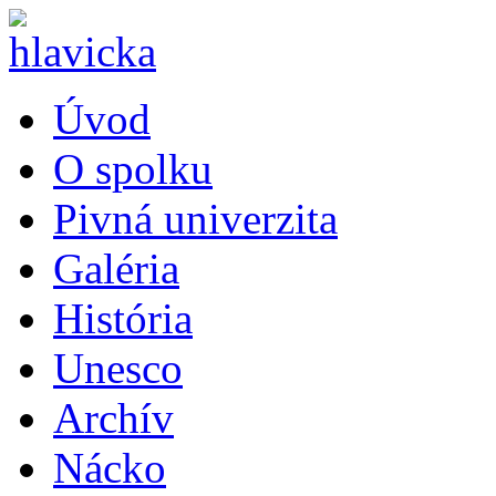
Úvod
O spolku
Pivná univerzita
Galéria
História
Unesco
Archív
Nácko