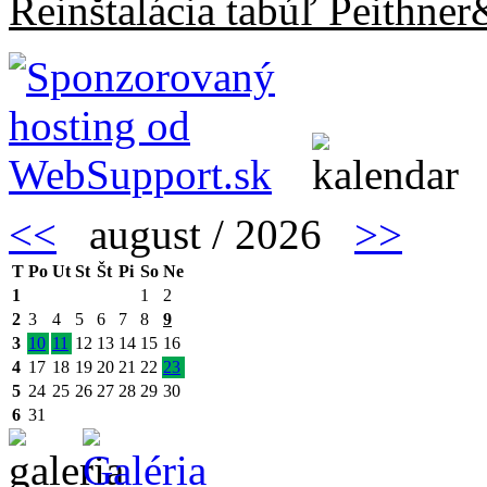
Reinštalácia tabúľ Peithne
<<
august / 2026
>>
T
Po
Ut
St
Št
Pi
So
Ne
1
1
2
2
3
4
5
6
7
8
9
3
10
11
12
13
14
15
16
4
17
18
19
20
21
22
23
5
24
25
26
27
28
29
30
6
31