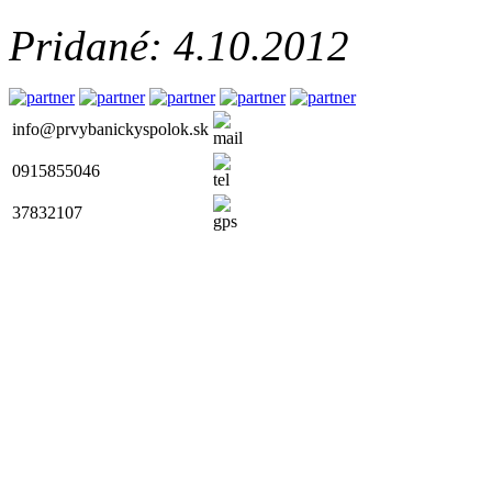
Pridané: 4.10.2012
info@prvybanickyspolok.sk
0915855046
37832107