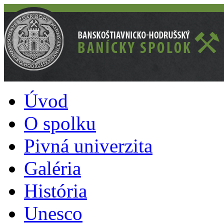
Úvod
O spolku
Pivná univerzita
Galéria
História
Unesco