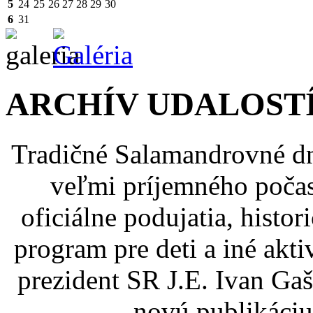
5
24
25
26
27
28
29
30
6
31
ARCHÍV UDALOST
Tradičné Salamandrovné dni
veľmi príjemného počas
oficiálne podujatia, histor
program pre deti a iné akti
prezident SR J.E. Ivan Gaš
novú publikáciu